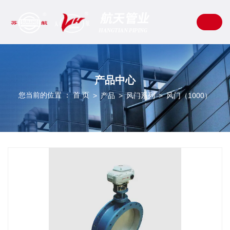
产品中心
您当前的位置 ： 首 页
产品
风门系列
风门（1000）
>
>
>