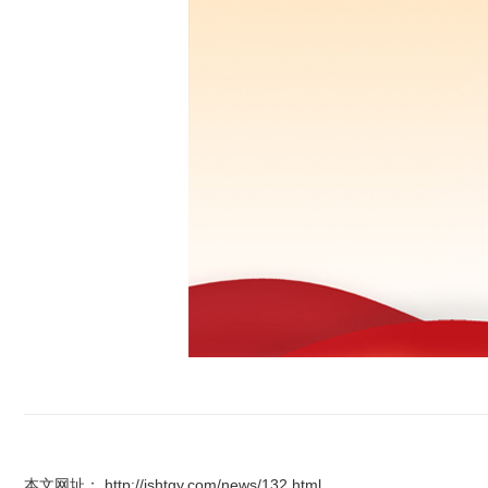
本文网址： http://jshtgy.com/news/132.html